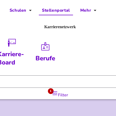
Schulen
Stellenportal
Mehr
für Schulen
FAQs
Karrierenetzwerk
Vorteile für Schulen
Jobs
Kontakt
Karriere-
Berufe
Über das Team
Board
Presse
Blog
1
Filter
Projekt IBodS
Projekt DiAX