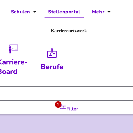
Schulen
Stellenportal
Mehr
für Schulen
FAQs
Karrierenetzwerk
Vorteile für Schulen
Jobs
Kontakt
Karriere-
Berufe
Über das Team
Board
Presse
Blog
1
Filter
Projekt IBodS
Projekt DiAX