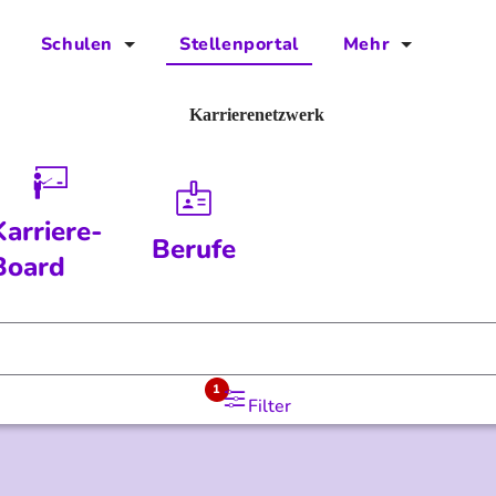
Schulen
Stellenportal
Mehr
für Schulen
FAQs
Karrierenetzwerk
Vorteile für Schulen
Jobs
Kontakt
Karriere-
Berufe
Über das Team
Board
Presse
Blog
1
Filter
Projekt IBodS
Projekt DiAX