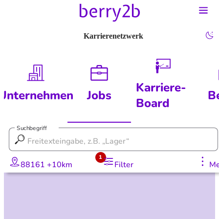
Karrierenetzwerk
Karriere-
Unternehmen
Jobs
B
Board
Suchbegriff
1
88161 +10km
Filter
Me