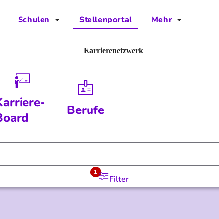
Schulen
Stellenportal
Mehr
für Schulen
FAQs
Karrierenetzwerk
Vorteile für Schulen
Jobs
Kontakt
Karriere-
Berufe
Über das Team
Board
Presse
Blog
1
Filter
Projekt IBodS
Projekt DiAX