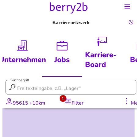
Karrierenetzwerk
Karriere-
Unternehmen
Jobs
B
Board
Suchbegriff
1
95615 +10km
Filter
Me