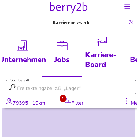
Karrierenetzwerk
Karriere-
Unternehmen
Jobs
B
Board
Suchbegriff
1
79395 +10km
Filter
Me