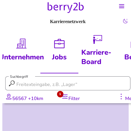
Karrierenetzwerk
Karriere-
Unternehmen
Jobs
B
Board
Suchbegriff
1
56567 +10km
Filter
Me