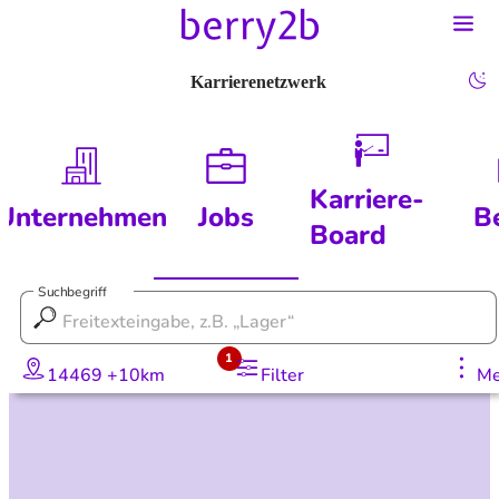
Karrierenetzwerk
Karriere-
Unternehmen
Jobs
B
Board
Suchbegriff
1
14469 +10km
Filter
Me