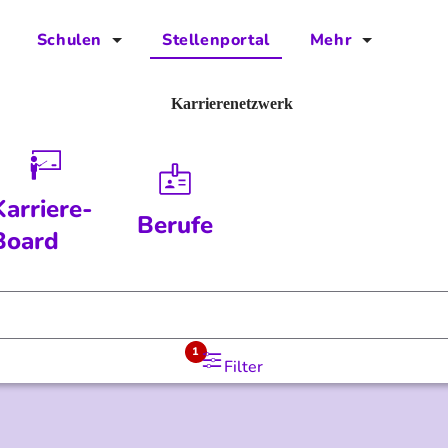
Schulen
Stellenportal
Mehr
für Schulen
FAQs
Karrierenetzwerk
Vorteile für Schulen
Jobs
Kontakt
Karriere-
Berufe
Über das Team
Board
Presse
Blog
1
Filter
Projekt IBodS
Projekt DiAX