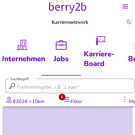
Karrierenetzwerk
Karriere-
Unternehmen
Jobs
B
Board
Suchbegriff
1
83026 +10km
Filter
Me