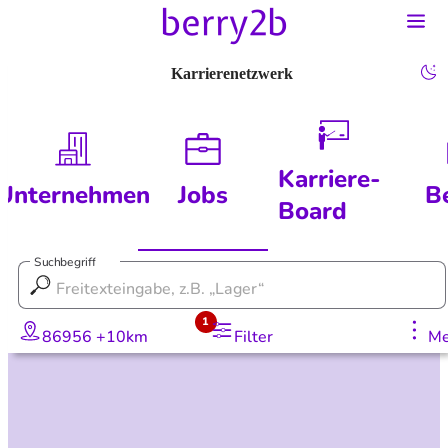
Karrierenetzwerk
Karriere-
Unternehmen
Jobs
B
Board
Suchbegriff
1
86956 +10km
Filter
Me