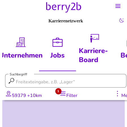
Karrierenetzwerk
Karriere-
Unternehmen
Jobs
B
Board
Suchbegriff
1
59379 +10km
Filter
Me