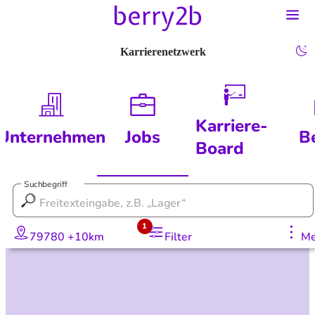
Karrierenetzwerk
Karriere-
Unternehmen
Jobs
B
Board
Suchbegriff
1
79780 +10km
Filter
Me