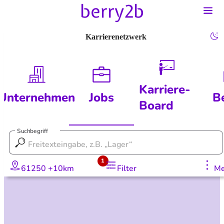
Karrierenetzwerk
Karriere-
Unternehmen
Jobs
B
Board
Suchbegriff
1
61250 +10km
Filter
Me