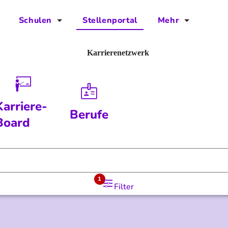
Schulen
Stellenportal
Mehr
für Schulen
FAQs
Karrierenetzwerk
Vorteile für Schulen
Jobs
Kontakt
Karriere-
Berufe
Über das Team
Board
Presse
Blog
1
Filter
Projekt IBodS
Projekt DiAX