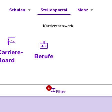
Schulen
Stellenportal
Mehr
für Schulen
FAQs
Karrierenetzwerk
Vorteile für Schulen
Jobs
Kontakt
Karriere-
Berufe
Über das Team
Board
Presse
Blog
1
Filter
Projekt IBodS
Projekt DiAX