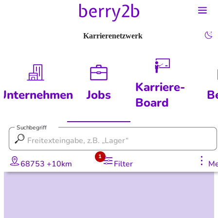
Karrierenetzwerk
Karriere-
Unternehmen
Jobs
B
Board
Suchbegriff
1
68753 +10km
Filter
Me