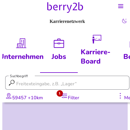
Karrierenetzwerk
Karriere-
Unternehmen
Jobs
B
Board
Suchbegriff
1
59457 +10km
Filter
Me