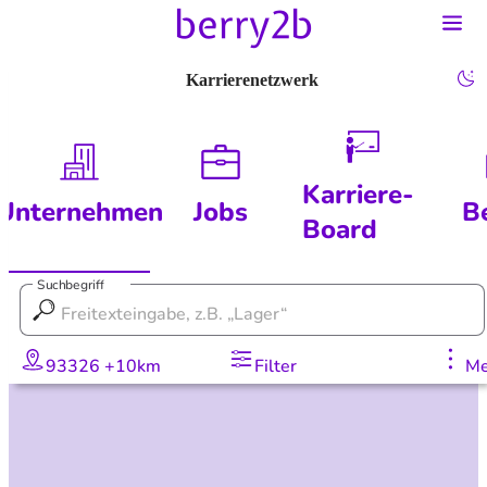
Karrierenetzwerk
Karriere-
Unternehmen
Jobs
B
Board
Suchbegriff
93326 +10km
Filter
Me