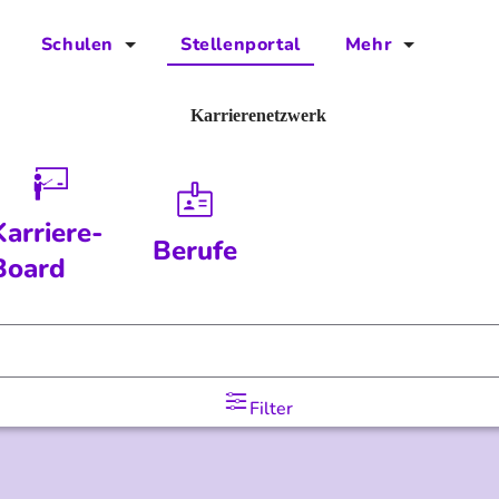
Schulen
Stellenportal
Mehr
für Schulen
FAQs
Karrierenetzwerk
Vorteile für Schulen
Jobs
Kontakt
Karriere-
Berufe
Über das Team
Board
Presse
Blog
Filter
Projekt IBodS
Projekt DiAX