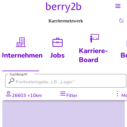
Karrierenetzwerk
Karriere-
Unternehmen
Jobs
B
Board
Suchbegriff
26603 +10km
Filter
Me