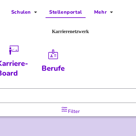
Schulen
Stellenportal
Mehr
für Schulen
FAQs
Karrierenetzwerk
Vorteile für Schulen
Jobs
Kontakt
Karriere-
Berufe
Über das Team
Board
Presse
Blog
Filter
Projekt IBodS
Projekt DiAX