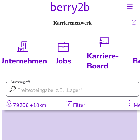
Karrierenetzwerk
Karriere-
Unternehmen
Jobs
B
Board
Suchbegriff
79206 +10km
Filter
Me