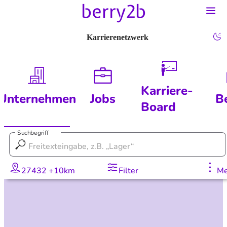
Karrierenetzwerk
Karriere-
Unternehmen
Jobs
B
Board
Suchbegriff
27432 +10km
Filter
Me