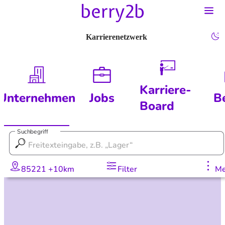
Karrierenetzwerk
Karriere-
Unternehmen
Jobs
B
Board
Suchbegriff
85221 +10km
Filter
Me