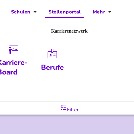
Schulen
Stellenportal
Mehr
für Schulen
FAQs
Karrierenetzwerk
Vorteile für Schulen
Jobs
Kontakt
Karriere-
Berufe
Über das Team
Board
Presse
Blog
Filter
Projekt IBodS
Projekt DiAX