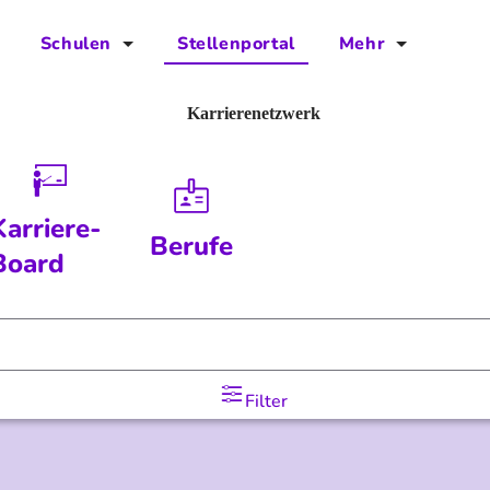
Schulen
Stellenportal
Mehr
für Schulen
FAQs
Karrierenetzwerk
Vorteile für Schulen
Jobs
Kontakt
Karriere-
Berufe
Über das Team
Board
Presse
Blog
Filter
Projekt IBodS
Projekt DiAX