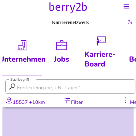
Karrierenetzwerk
Karriere-
Unternehmen
Jobs
B
Board
Suchbegriff
15537 +10km
Filter
Me