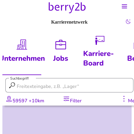
Karrierenetzwerk
Karriere-
Unternehmen
Jobs
B
Board
Suchbegriff
59597 +10km
Filter
Me