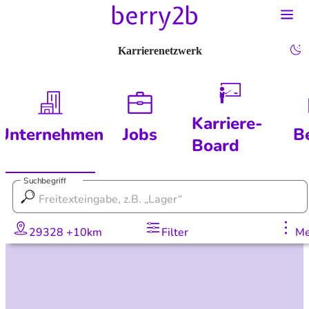
Karrierenetzwerk
Karriere-
Unternehmen
Jobs
B
Board
Suchbegriff
29328 +10km
Filter
Me