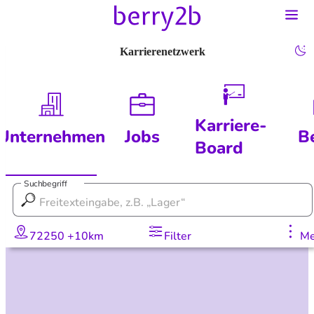
Karrierenetzwerk
Karriere-
Unternehmen
Jobs
B
Board
Suchbegriff
72250 +10km
Filter
Me