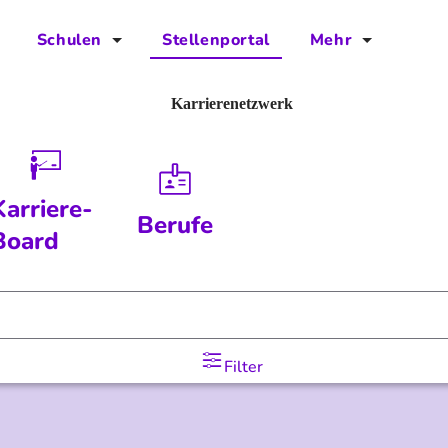
Schulen
Stellenportal
Mehr
für Schulen
FAQs
Karrierenetzwerk
Vorteile für Schulen
Jobs
Kontakt
Karriere-
Berufe
Über das Team
Board
Presse
Blog
Filter
Projekt IBodS
Projekt DiAX