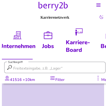
Karrierenetzwerk
Karriere-
Unternehmen
Jobs
B
Board
Suchbegriff
41516 +10km
Filter
Me