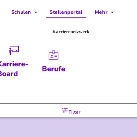
Schulen
Stellenportal
Mehr
für Schulen
FAQs
Karrierenetzwerk
Vorteile für Schulen
Jobs
Kontakt
Karriere-
Berufe
Über das Team
Board
Presse
Blog
Filter
Projekt IBodS
Projekt DiAX