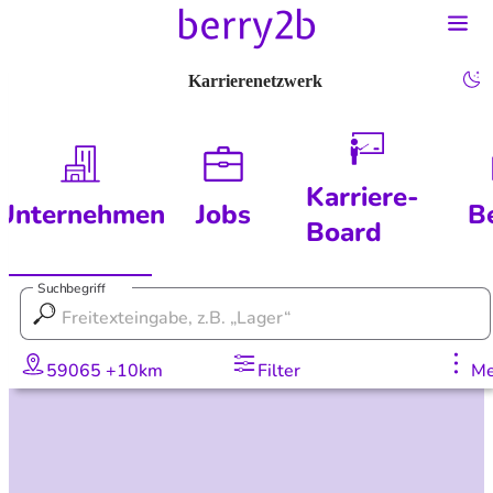
Karrierenetzwerk
Karriere-
Unternehmen
Jobs
B
Board
Suchbegriff
59065 +10km
Filter
Me