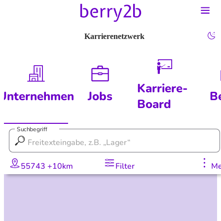
Karrierenetzwerk
Karriere-
Unternehmen
Jobs
B
Board
Suchbegriff
55743 +10km
Filter
Me