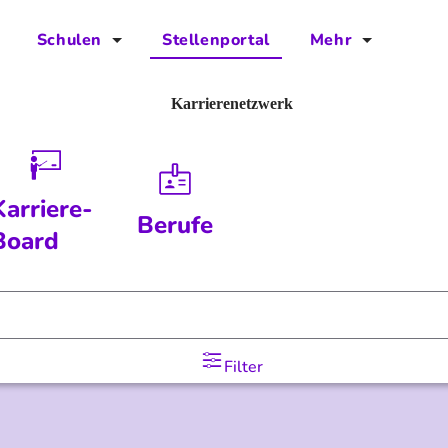
Schulen
Stellenportal
Mehr
für Schulen
FAQs
Karrierenetzwerk
Vorteile für Schulen
Jobs
Kontakt
Karriere-
Berufe
Über das Team
Board
Presse
Blog
Filter
Projekt IBodS
Projekt DiAX