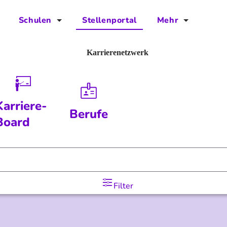
Schulen
Stellenportal
Mehr
für Schulen
FAQs
Karrierenetzwerk
Vorteile für Schulen
Jobs
Kontakt
Karriere-
Berufe
Über das Team
Board
Presse
Blog
Filter
Projekt IBodS
Projekt DiAX