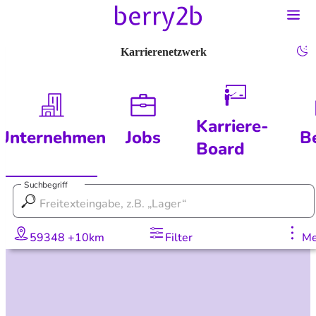
Karrierenetzwerk
Karriere-
Unternehmen
Jobs
B
Board
Suchbegriff
59348 +10km
Filter
Me