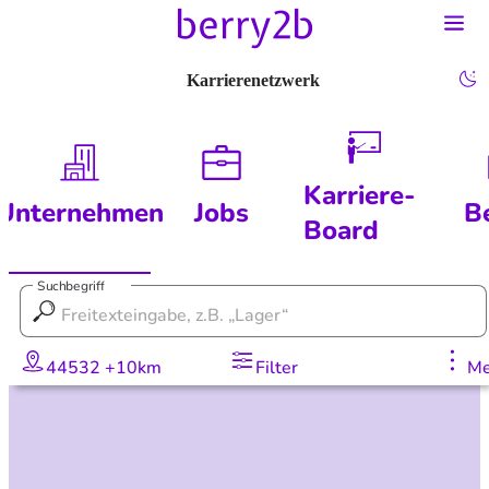
Karrierenetzwerk
Karriere-
Unternehmen
Jobs
B
Board
Suchbegriff
44532 +10km
Filter
Me