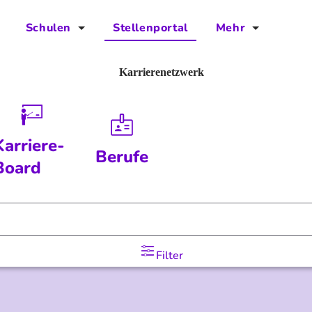
Schulen
Stellenportal
Mehr
für Schulen
FAQs
Karrierenetzwerk
Vorteile für Schulen
Jobs
Kontakt
Karriere-
Berufe
Über das Team
Board
Presse
Blog
Filter
Projekt IBodS
Projekt DiAX