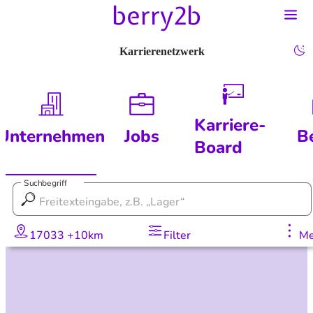
Karrierenetzwerk
Karriere-
Unternehmen
Jobs
B
Board
Suchbegriff
17033 +10km
Filter
Me