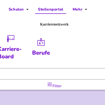
Schulen
Stellenportal
Mehr
für Schulen
FAQs
Karrierenetzwerk
Vorteile für Schulen
Jobs
Kontakt
Karriere-
Berufe
Über das Team
Board
Presse
Blog
Filter
Projekt IBodS
Projekt DiAX