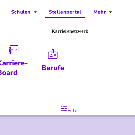
Schulen
Stellenportal
Mehr
für Schulen
FAQs
Karrierenetzwerk
Vorteile für Schulen
Jobs
Kontakt
Karriere-
Berufe
Über das Team
Board
Presse
Blog
Filter
Projekt IBodS
Projekt DiAX