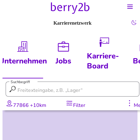
Karrierenetzwerk
Karriere-
Unternehmen
Jobs
B
Board
Suchbegriff
77866 +10km
Filter
Me