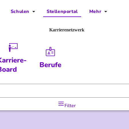
Schulen
Stellenportal
Mehr
für Schulen
FAQs
Karrierenetzwerk
Vorteile für Schulen
Jobs
Kontakt
Karriere-
Berufe
Über das Team
Board
Presse
Blog
Filter
Projekt IBodS
Projekt DiAX