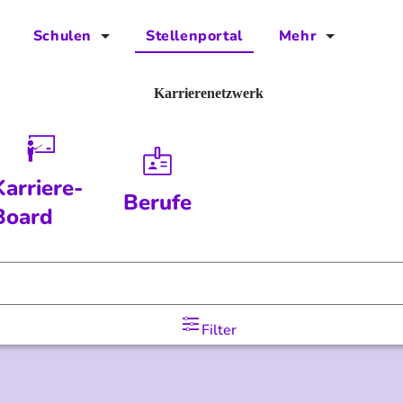
Schulen
Stellenportal
Mehr
für Schulen
FAQs
Karrierenetzwerk
Vorteile für Schulen
Jobs
Kontakt
Karriere-
Berufe
Über das Team
Board
Presse
Blog
Filter
Projekt IBodS
Projekt DiAX