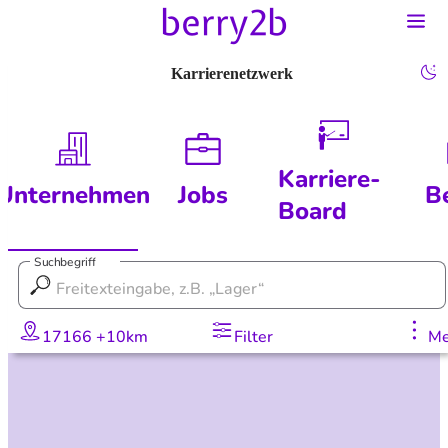
Karrierenetzwerk
Karriere-
Unternehmen
Jobs
B
Board
Suchbegriff
17166 +10km
Filter
Me