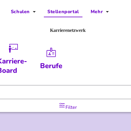
Schulen
Stellenportal
Mehr
für Schulen
FAQs
Karrierenetzwerk
Vorteile für Schulen
Jobs
Kontakt
Karriere-
Berufe
Über das Team
Board
Presse
Blog
Filter
Projekt IBodS
Projekt DiAX